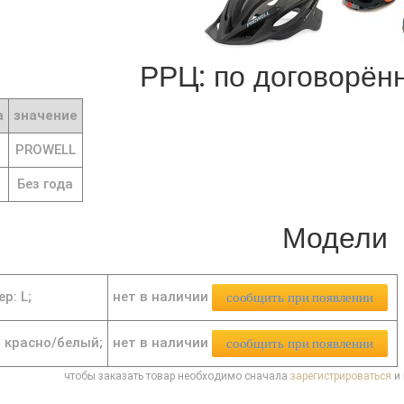
РРЦ: по договорённ
а
значение
PROWELL
Без года
Модели
нет в наличии
р: L;
сообщить при появлении
нет в наличии
: красно/белый;
сообщить при появлении
чтобы заказать товар необходимо сначала
зарегистрироваться
и 