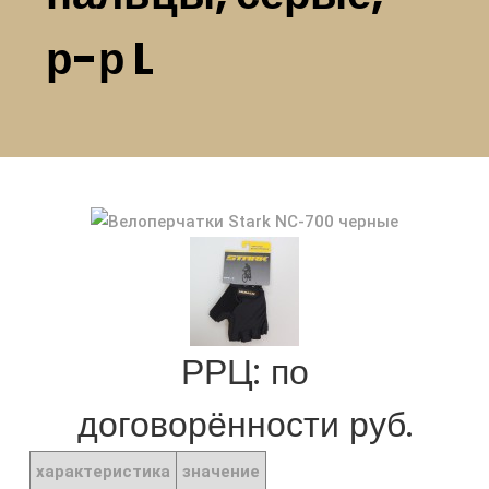
р-р L
РРЦ: по
договорённости руб.
характеристика
значение