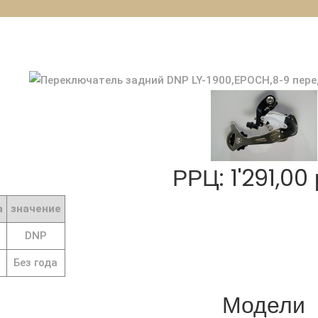
РРЦ: 1'291,00 
а
значение
DNP
Без года
Модели