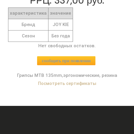
РРЦ: 337,00 руб.
характеристика
значение
Бренд
JOY KIE
Сезон
Без года
Нет свободных остатков.
сообщить при появлении
Грипсы MTB 135mm,эргономические, резина
Посмотреть сертификаты