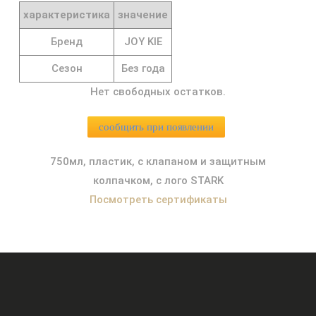
характеристика
значение
Бренд
JOY KIE
Сезон
Без года
Нет свободных остатков.
сообщить при появлении
750мл, пластик, с клапаном и защитным
колпачком, с лого STARK
Посмотреть сертификаты