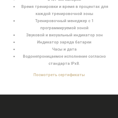
Время тренировки и время в процентах для
каждой тренировочной зоны
Тренировочный менеджер с 1
программируемой зоной
Звуковой и визуальный индикатор зон
Индикатор заряда батареи
Часы и дата
Водонепроницаемое исполнение согласно
стандарта IPx8.
Посмотреть сертификаты