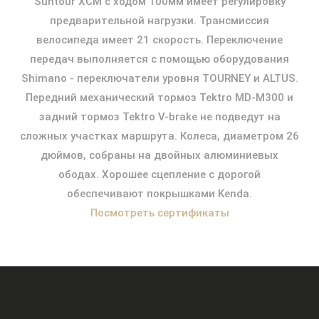
Suntour XCM с ходом 100мм имеет регулировку
предварительной нагрузки. Трансмиссия
велосипеда имеет 21 скорость. Переключение
передач выполняется с помощью оборудования
Shimano - переключатели уровня TOURNEY и ALTUS.
Передний механический тормоз Tektro MD-M300 и
задний тормоз Tektro V-brake не подведут на
сложных участках маршрута. Колеса, диаметром 26
дюймов, собраны на двойных алюминиевых
ободах. Хорошее сцепление с дорогой
обеспечивают покрышками Kenda.
Посмотреть сертификаты