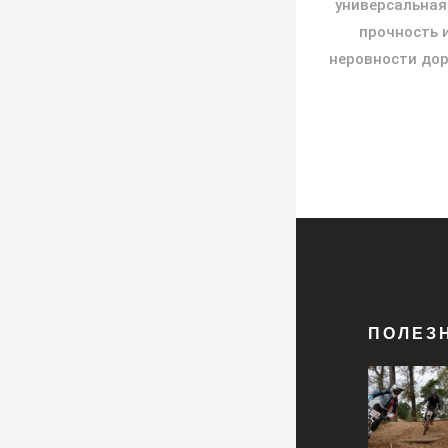
универсальная
прочность 
неровности дор
ПОЛЕЗ