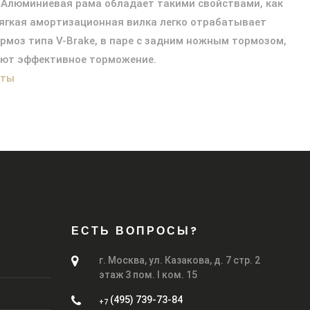
. Алюминиевая рама обладает такими свойствами, как
Мягкая амортизационная вилка легко отрабатывает
ормоз типа V-Brake, в паре с задним ножным тормозом,
ают эффективное торможение.
аты
ЕСТЬ ВОПРОСЫ?
г. Москва, ул. Казакова, д. 7 стр. 2
этаж 3 пом. I ком. 15
(495) 739-73-84
+7