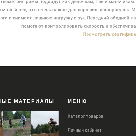
 геометрия рамы подойдут как девочкам, так и мальчикам
и малый вес, что очень важно для хороших велопрогулок. 
оги и снимает лишнюю нагрузку с рук. Передний ободной т
помогают контролировать скорость и обеспечив
Посмотреть сертифик
НЫЕ МАТЕРИАЛЫ
МЕНЮ
Каталог товаров
Личный кабинет