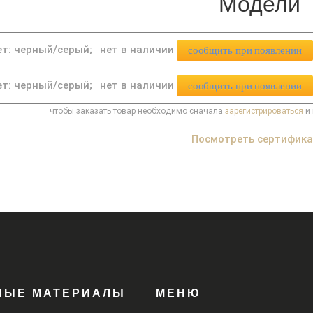
Модели
нет в наличии
т: черный/серый;
сообщить при появлении
нет в наличии
т: черный/серый;
сообщить при появлении
чтобы заказать товар необходимо сначала
зарегистрироваться
и 
Посмотреть сертифик
НЫЕ МАТЕРИАЛЫ
МЕНЮ