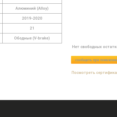
Алюминий (Alloy)
2019-2020
21
Ободные (V-brake)
Нет свободных остатк
сообщить при появлени
Посмотреть сертифик