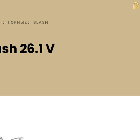
Ы
ГОРНЫЕ
SLASH
sh 26.1 V