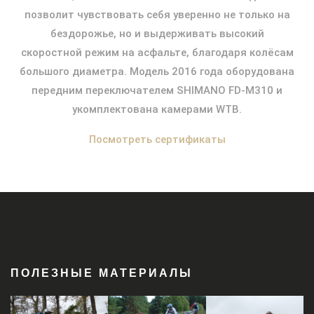
позволит чувствовать себя уверенно не только на
бездорожье, но и выдерживать высокий
скоростной режим на асфальте, благодаря колёсам
большого диаметра. Модель 2016 года оборудована
передним переключателем SHIMANO FD-M310 и
укомплектована камерами WTB.
Посмотреть сертификаты
ПОЛЕЗНЫЕ МАТЕРИАЛЫ