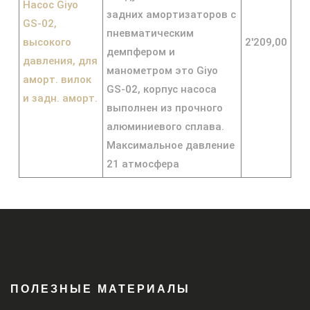
Насос Giyo
задних амортизаторов с
GS-02,
пневматическим
высокого
2'209,00
демпфером и
давления, для
манометром это Giyo
аморт. вилок
GS-02, корпус насоса
и задн. аморт.
выполнен из прочного
алюминиевого сплава.
Максимальное давление
21 атмосфера
ПОЛЕЗНЫЕ МАТЕРИАЛЫ